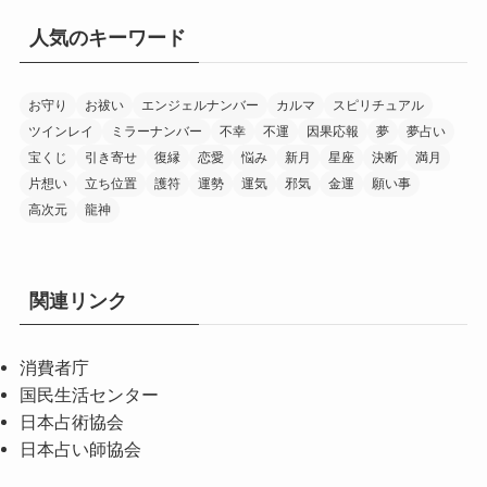
人気のキーワード
お守り
お祓い
エンジェルナンバー
カルマ
スピリチュアル
ツインレイ
ミラーナンバー
不幸
不運
因果応報
夢
夢占い
宝くじ
引き寄せ
復縁
恋愛
悩み
新月
星座
決断
満月
片想い
立ち位置
護符
運勢
運気
邪気
金運
願い事
高次元
龍神
関連リンク
消費者庁
国民生活センター
日本占術協会
日本占い師協会