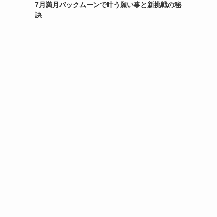
7月満月バックムーンで叶う願い事と新挑戦の秘
訣
最
な