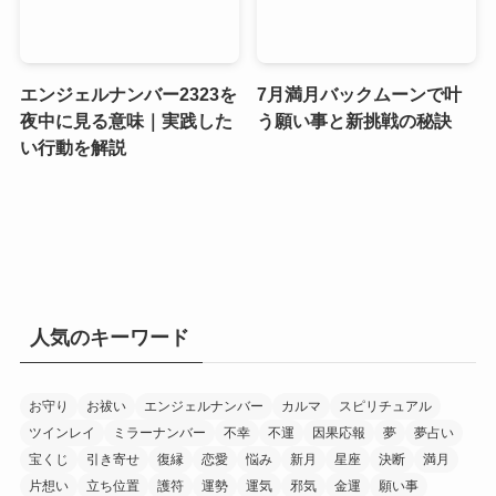
エンジェルナンバー2323を
7月満月バックムーンで叶
夜中に見る意味｜実践した
う願い事と新挑戦の秘訣
い行動を解説
人気のキーワード
お守り
お祓い
エンジェルナンバー
カルマ
スピリチュアル
ツインレイ
ミラーナンバー
不幸
不運
因果応報
夢
夢占い
宝くじ
引き寄せ
復縁
恋愛
悩み
新月
星座
決断
満月
片想い
立ち位置
護符
運勢
運気
邪気
金運
願い事